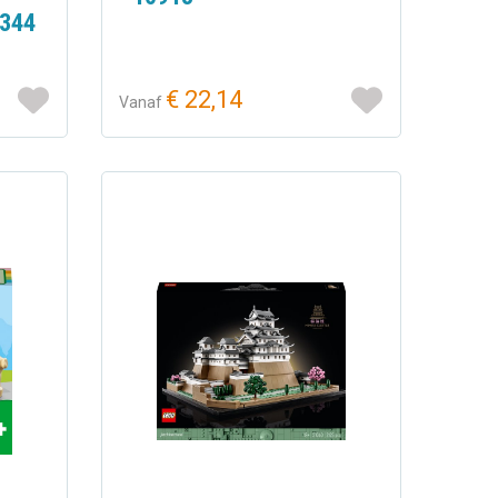
0344
€ 22,14
Vanaf