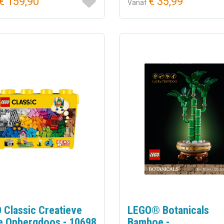
€ 159,90
€ 35,99
Vanaf
 Classic Creatieve
LEGO® Botanicals
e Opbergdoos - 10698
Bamboe -