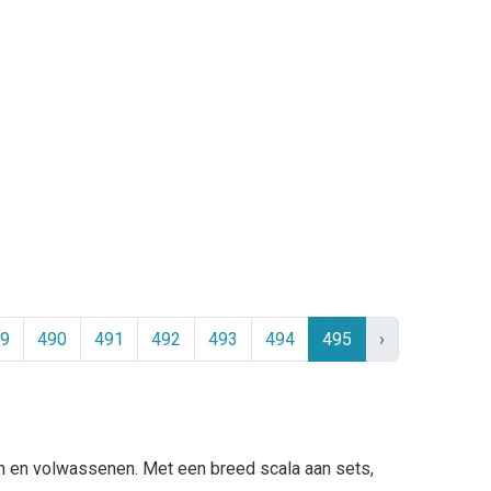
9
490
491
492
493
494
495
›
en en volwassenen. Met een breed scala aan sets,