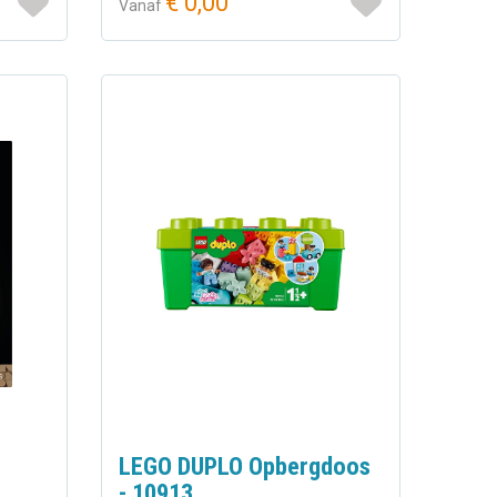
€ 0,00
Vanaf
LEGO DUPLO Opbergdoos
- 10913