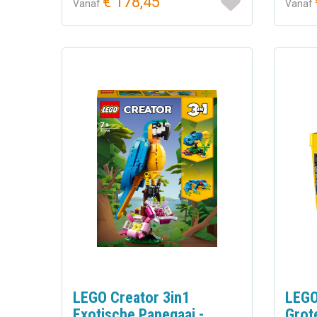
€ 178,45
Vanaf
Vanaf
LEGO Creator 3in1
LEGO
Exotische Papegaai -
Grot