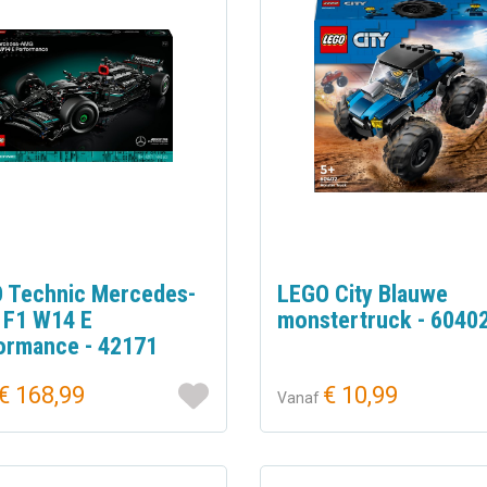
 Technic Mercedes-
LEGO City Blauwe
F1 W14 E
monstertruck - 6040
ormance - 42171
€ 168,99
€ 10,99
Vanaf