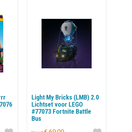
rr
Light My Bricks (LMB) 2.0
77076
Lichtset voor LEGO
#77073 Fortnite Battle
Bus
€ 69,00