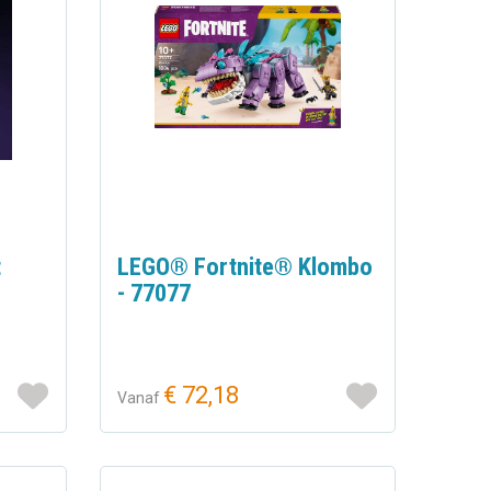
t
LEGO® Fortnite® Klombo
- 77077
€ 72,18
Vanaf