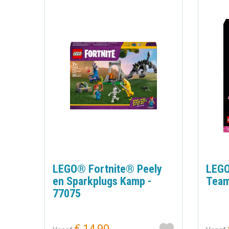
LEGO® Fortnite® Peely
LEGO
en Sparkplugs Kamp -
Team
77075
€ 14,90