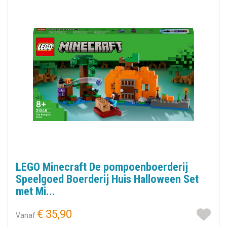
LEGO Minecraft De pompoenboerderij
Speelgoed Boerderij Huis Halloween Set
met Mi...
€ 35,90
Vanaf