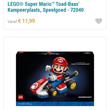
LEGO® Super Mario™ Toad-Baas'
Kampeerplaats, Speelgoed - 72040
€ 11,99
Vanaf