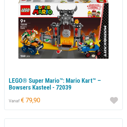
LEGO® Super Mario™: Mario Kart™ –
Bowsers Kasteel - 72039
€ 79,90
Vanaf