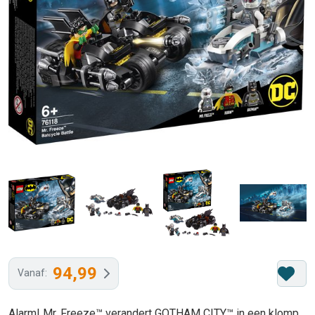
94,99
Vanaf:
Alarm! Mr. Freeze™ verandert GOTHAM CITY™ in een klomp