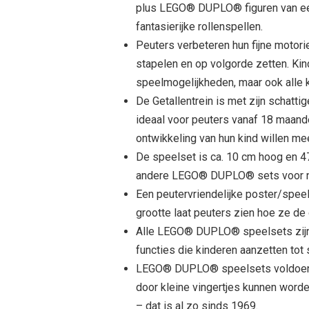
plus LEGO® DUPLO® figuren van een 
fantasierijke rollenspellen.
Peuters verbeteren hun fijne motorie
stapelen en op volgorde zetten. Kin
speelmogelijkheden, maar ook alle kl
De Getallentrein is met zijn schatti
ideaal voor peuters vanaf 18 maande
ontwikkeling van hun kind willen m
De speelset is ca. 10 cm hoog en 4
andere LEGO® DUPLO® sets voor no
Een peutervriendelijke poster/spee
grootte laat peuters zien hoe ze de
Alle LEGO® DUPLO® speelsets zijn v
functies die kinderen aanzetten tot
LEGO® DUPLO® speelsets voldoen aa
door kleine vingertjes kunnen worde
– dat is al zo sinds 1969.