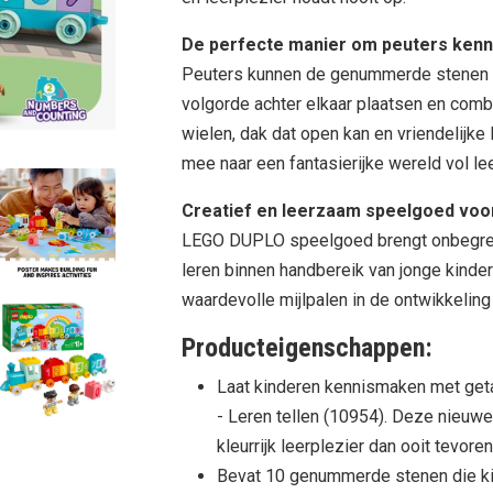
De perfecte manier om peuters kenni
Peuters kunnen de genummerde stenen op
volgorde achter elkaar plaatsen en comb
wielen, dak dat open kan en vriendelijk
mee naar een fantasierijke wereld vol l
Creatief en leerzaam speelgoed voo
LEGO DUPLO speelgoed brengt onbegrens
leren binnen handbereik van jonge kin
waardevolle mijlpalen in de ontwikkelin
Producteigenschappen:
Laat kinderen kennismaken met get
- Leren tellen (10954). Deze nieuwe
kleurrijk leerplezier dan ooit tevoren
Bevat 10 genummerde stenen die ki