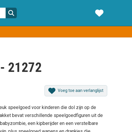
 - 21272
Voeg toe aan verlanglijst
leuk speelgoed voor kinderen die dol zijn op de
akket bevat verschillende speelgoedfiguren uit de
en babyzombie, een kipberijder en een verstelbare
wijn, plus speelgoed wapens en drankjes die