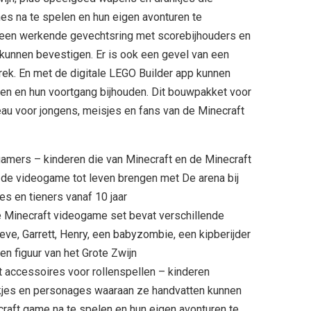
es na te spelen en hun eigen avonturen te
t een werkende gevechtsring met scorebijhouders en
 kunnen bevestigen. Er is ook een gevel van een
ek. En met de digitale LEGO Builder app kunnen
en en hun voortgang bijhouden. Dit bouwpakket voor
au voor jongens, meisjes en fans van de Minecraft
amers – kinderen die van Minecraft en de Minecraft
t de videogame tot leven brengen met De arena bij
es en tieners vanaf 10 jaar
 Minecraft videogame set bevat verschillende
eve, Garrett, Henry, een babyzombie, een kipberijder
n figuur van het Grote Zwijn
t accessoires voor rollenspellen – kinderen
jes en personages waaraan ze handvatten kunnen
craft game na te spelen en hun eigen avonturen te