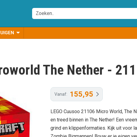
TUIGEN
roworld The Nether - 21
155,95
Vanaf:
LEGO Cuusoo 21106 Micro World, The Net
en treed binnen in The Nether! Een vree
grind en klippenformaties. Kijk uit voor 
Zombie Bigmannen! Bouw er je eigen vers