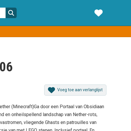
106
Voeg toe aan verlanglijst
her (Minecraft)Ga door een Portaal van Obsidiaan
md en onheilspellend landschap van Nether-rots,
lavastromen, vliegende Ghasts en patrouilles van
ie van met LEGO stenen. Inclusief portaal. En