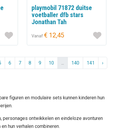
se
playmobil 71872 duitse
voetballer dfb stars
Jonathan Tah
€ 12,45
Vanaf
5
6
7
8
9
10
...
140
141
›
nbare figuren en modulaire sets kunnen kinderen hun
rijen.
ten, personages ontwikkelen en eindeloze avonturen
n en hun verhalen combineren.