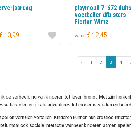
erverjaardag
playmobil 71672 duit
voetballer dfb stars
Florian Wirtz
€ 10,99
€ 12,45
Vanaf
‹
1
2
3
4
ijk de verbeelding van kinderen tot leven brengt. Met zijn herke
uwse kastelen en pirate adventures tot moderne steden en boerde
spel en verhalen vertellen. Kinderen kunnen hun creaties inrich
viteit, maar ook sociale interactie wanneer kinderen samen spele